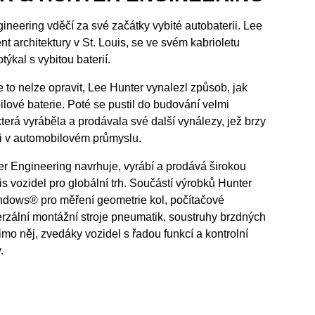
neering vděčí za své začátky vybité autobaterii. Lee
ent architektury v St. Louis, se ve svém kabrioletu
ýkal s vybitou baterií.
e to nelze opravit, Lee Hunter vynalezl způsob, jak
ilové baterie. Poté se pustil do budování velmi
terá vyráběla a prodávala své další vynálezy, jež brzy
ci v automobilovém průmyslu.
r Engineering navrhuje, vyrábí a prodává širokou
is vozidel pro globální trh. Součástí výrobků Hunter
dows® pro měření geometrie kol, počítačové
rzální montážní stroje pneumatik, soustruhy brzdných
imo něj, zvedáky vozidel s řadou funkcí a kontrolní
.