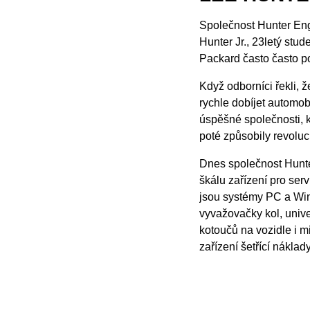
Společnost Hunter Engi
Hunter Jr., 23letý stud
Packard často často pot
Když odborníci řekli, ž
rychle dobíjet automob
úspěšné společnosti, k
poté způsobily revolu
Dnes společnost Hunte
škálu zařízení pro serv
jsou systémy PC a Win
vyvažovačky kol, unive
kotoučů na vozidle i m
zařízení šetřící náklady