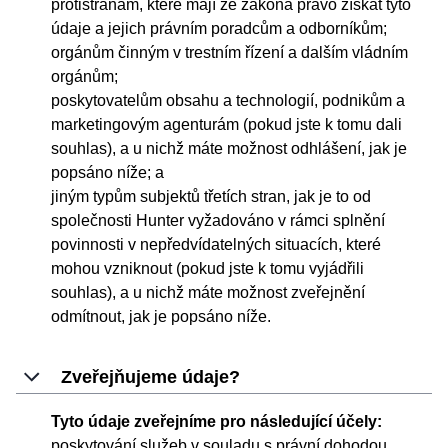
protistranám, které mají ze zákona právo získat tyto
údaje a jejich právním poradcům a odborníkům;
orgánům činným v trestním řízení a dalším vládním
orgánům;
poskytovatelům obsahu a technologií, podnikům a
marketingovým agenturám (pokud jste k tomu dali
souhlas), a u nichž máte možnost odhlášení, jak je
popsáno níže; a
jiným typům subjektů třetích stran, jak je to od
společnosti Hunter vyžadováno v rámci splnění
povinnosti v nepředvídatelných situacích, které
mohou vzniknout (pokud jste k tomu vyjádřili
souhlas), a u nichž máte možnost zveřejnění
odmítnout, jak je popsáno níže.
Zveřejňujeme údaje?
Tyto údaje zveřejníme pro následující účely:
poskytování služeb v souladu s právní dohodou