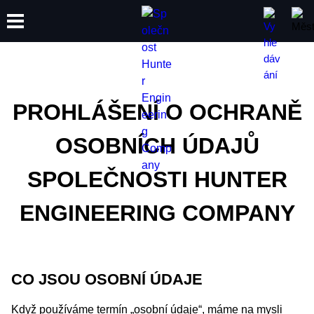
ŠKOLENÍ
PRODUKTY
PODPORA
O SPOLEČNOSTI
PROHLÁŠENÍ O OCHRANĚ
OSOBNÍCH ÚDAJŮ
SPOLEČNOSTI HUNTER
ENGINEERING COMPANY
CO JSOU OSOBNÍ ÚDAJE
Když používáme termín „osobní údaje“, máme na mysli