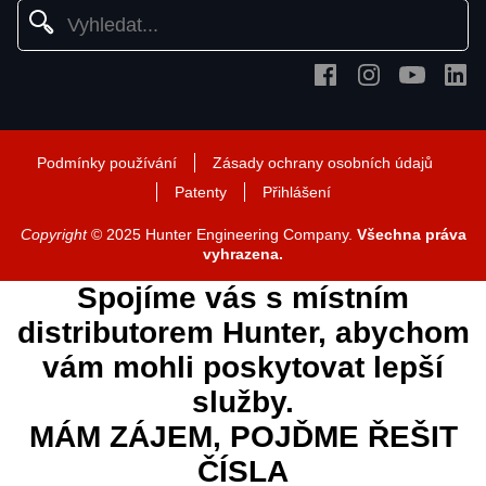
Podmínky používání
Zásady ochrany osobních údajů
Patenty
Přihlášení
Copyright
© 2025 Hunter Engineering Company.
Všechna práva
vyhrazena.
Spojíme vás s místním
distributorem Hunter, abychom
vám mohli poskytovat lepší
služby.
MÁM ZÁJEM, POJĎME ŘEŠIT
ČÍSLA