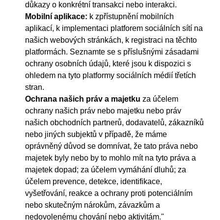
důkazy o konkrétní transakci nebo interakci.
Mobilní aplikace:
k zpřístupnění mobilních
aplikací, k implementaci platforem sociálních sítí na
našich webových stránkách, k registraci na těchto
platformách. Seznamte se s příslušnými zásadami
ochrany osobních údajů, které jsou k dispozici s
ohledem na tyto platformy sociálních médií třetích
stran.
Ochrana našich práv a majetku
za účelem
ochrany našich práv nebo majetku nebo práv
našich obchodních partnerů, dodavatelů, zákazníků
nebo jiných subjektů v případě, že máme
oprávněný důvod se domnívat, že tato práva nebo
majetek byly nebo by to mohlo mít na tyto práva a
majetek dopad; za účelem vymáhání dluhů; za
účelem prevence, detekce, identifikace,
vyšetřování, reakce a ochrany proti potenciálním
nebo skutečným nárokům, závazkům a
nedovolenému chování nebo aktivitám."