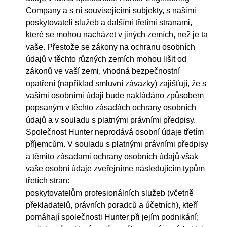
Company a s ní souvisejícími subjekty, s našimi
poskytovateli služeb a dalšími třetími stranami,
které se mohou nacházet v jiných zemích, než je ta
vaše. Přestože se zákony na ochranu osobních
údajů v těchto různých zemích mohou lišit od
zákonů ve vaší zemi, vhodná bezpečnostní
opatření (například smluvní závazky) zajišťují, že s
vašimi osobními údaji bude nakládáno způsobem
popsaným v těchto zásadách ochrany osobních
údajů a v souladu s platnými právními předpisy.
Společnost Hunter neprodává osobní údaje třetím
příjemcům. V souladu s platnými právními předpisy
a těmito zásadami ochrany osobních údajů však
vaše osobní údaje zveřejníme následujícím typům
třetích stran:
poskytovatelům profesionálních služeb (včetně
překladatelů, právních poradců a účetních), kteří
pomáhají společnosti Hunter při jejím podnikání;