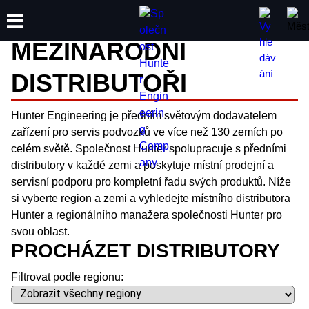
Kontakt
MEZINÁRODNÍ
DISTRIBUTOŘI
ŠKOLENÍ
PRODUKTY
PODPORA
O SPOLEČNOSTI
Hunter Engineering je předním světovým dodavatelem
zařízení pro servis podvozků ve více než 130 zemích po
celém světě. Společnost Hunter spolupracuje s předními
distributory v každé zemi a poskytuje místní prodejní a
servisní podporu pro kompletní řadu svých produktů. Níže
si vyberte region a zemi a vyhledejte místního distributora
Hunter a regionálního manažera společnosti Hunter pro
svou oblast.
PROCHÁZET DISTRIBUTORY
Filtrovat podle regionu