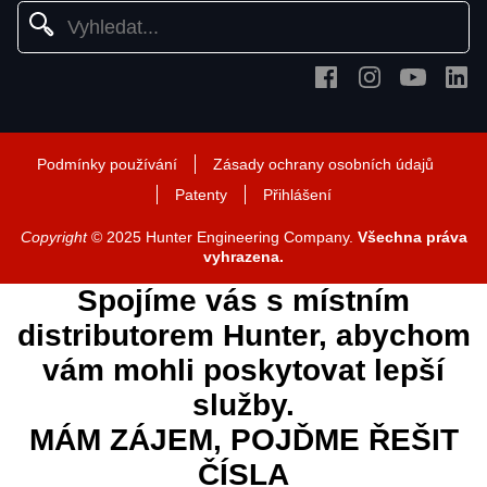
Podmínky používání
Zásady ochrany osobních údajů
Patenty
Přihlášení
Copyright
© 2025 Hunter Engineering Company.
Všechna práva
vyhrazena.
Spojíme vás s místním
distributorem Hunter, abychom
vám mohli poskytovat lepší
služby.
MÁM ZÁJEM, POJĎME ŘEŠIT
ČÍSLA