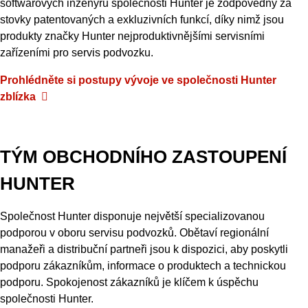
softwarových inženýrů společnosti Hunter je zodpovědný za
stovky patentovaných a exkluzivních funkcí, díky nimž jsou
produkty značky Hunter nejproduktivnějšími servisními
zařízeními pro servis podvozku.
Prohlédněte
si
postupy
vývoje
ve
společnosti
Hunter
zblízka
TÝM OBCHODNÍHO ZASTOUPENÍ
HUNTER
Společnost Hunter disponuje největší specializovanou
podporou v oboru servisu podvozků. Obětaví regionální
manažeři a distribuční partneři jsou k dispozici, aby poskytli
podporu zákazníkům, informace o produktech a technickou
podporu. Spokojenost zákazníků je klíčem k úspěchu
společnosti Hunter.