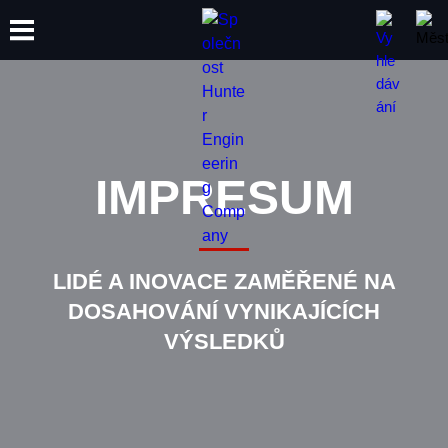
ŠKOLENÍ
PRODUKTY
PODPORA
O SPOLEČNOSTI
IMPRESUM
LIDÉ A INOVACE ZAMĚŘENÉ NA
DOSAHOVÁNÍ VYNIKAJÍCÍCH
VÝSLEDKŮ