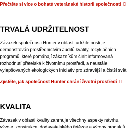
Přečtěte
si
více
o
bohaté
veteránské
historii
společnosti
TRVALÁ UDRŽITELNOST
Závazek společnosti Hunter v oblasti udržitelnosti je
demonstrován prostřednictvím auditů kvality, recyklačních
programů, které pomáhají zákazníkům činit informovaná
rozhodnutí přátelská k životnímu prostředí, a neustále
vylepšovaných ekologických iniciativ pro zdravější a čistší svět.
Zjistěte, jak společnost Hunter chrání životní prostředí
KVALITA
Závazek v oblasti kvality zahrnuje všechny aspekty návrhu,
vývoje, konstrukce, dodavatelského řetězce a výroby produktů,