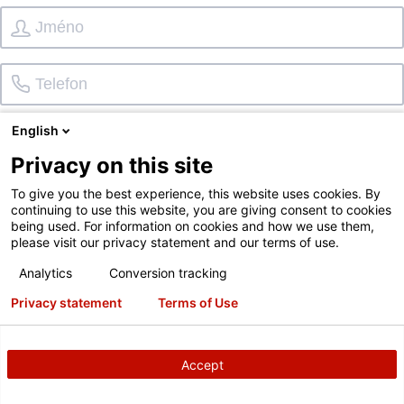
English
Privacy on this site
To give you the best experience, this website uses cookies. By
Telefonát
SMS
E-mailová adresa
continuing to use this website, you are giving consent to cookies
being used. For information on cookies and how we use them,
please visit our privacy statement and our terms of use.
Chci se přihlásit k odběru zpravodaje Hunter
Analytics
Conversion tracking
STÁTNÍ ZAKÁZKY
Není k dispozici
?
Privacy statement
Terms of Use
Accept