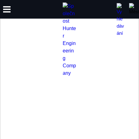
VYBAVENÍ
ŠKOLENÍ
PRODUKTY
PODPORA
O SPOLEČNOSTI
HUNTER PRO
NÁKLADNÍ
VOZIDLA
Vybavte svůj servis tak, aby zvládl servis užitkových vozidel i
vícenápravových tahačů a návěsů.