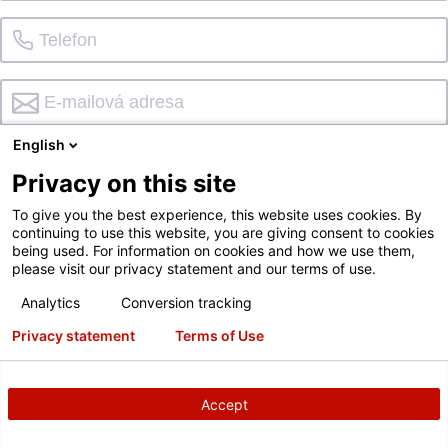
English
Telefonát
SMS
E-mailová adresa
Privacy on this site
To give you the best experience, this website uses cookies. By
REGIONÁLNÍ MANAŽER
continuing to use this website, you are giving consent to cookies
Není k dispozici
?
being used. For information on cookies and how we use them,
please visit our privacy statement and our terms of use.
Analytics
Conversion tracking
Privacy statement
Terms of Use
Accept
ODESLAT POŽADAVEK