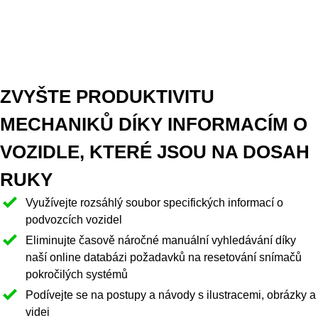
opravy.
Zvyšte důvěru a
transparentnost pro
zákazníky pomocí
ZVYŠTE PRODUKTIVITU
digitálně dostupných
protokolů, obrázků a
MECHANIKŮ DÍKY INFORMACÍM O
videí.
VOZIDLE, KTERÉ JSOU NA DOSAH
RUKY
Využívejte rozsáhlý soubor specifických informací o
podvozcích vozidel
Eliminujte časově náročné manuální vyhledávání díky
naší online databázi požadavků na resetování snímačů
pokročilých systémů
Podívejte se na postupy a návody s ilustracemi, obrázky a
videi