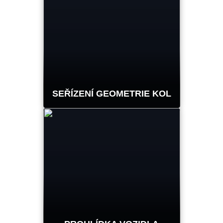
SEŘÍZENÍ GEOMETRIE KOL
Systémy Hunter
HawkEye Elite® hlásí
každé seřízení geometrie
kol.
DALŠÍ INFORMACE