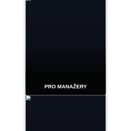
Zjistěte si finanční dopad
svého zařízení Hunter v
reálném čase. Získejte
informace, které
potřebujete k dosažení
maximálních výsledků ve
vaši praxi.
PRO MANAŽERY
Rozšiřte manažerům
možnosti pomocí
hloubkových nástrojů pro