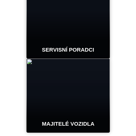
reportování. Dostávejte
denně push zprávy,
sledujte trendy a cíle
svého servisu. Snadno
objednávejte náhradní
spotřební díly podle
SERVISNÍ PORADCI
svého plánu.
Pomáhejte přijímacím
technikům získat více
zakázek díky lepší
informovanosti
zákazníků. Ukažte
zákazníkovi naměřené
MAJITELÉ VOZIDLA
výsledky a jasně
vysvětlete potřebné