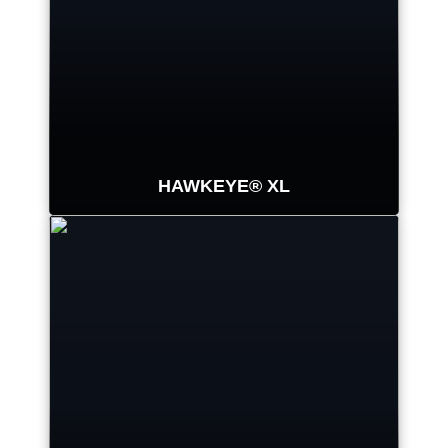
HAWKEYE® XL
Věnujte méně času přípravě a
získávejte přesné údaje o geometrii
vícenápravových nákladních
vozidel. Patentovaná a osvědčená
kamerová technologie společnosti
Hunter umožňuje sledovat měření
na třech nápravách v reálném čase.