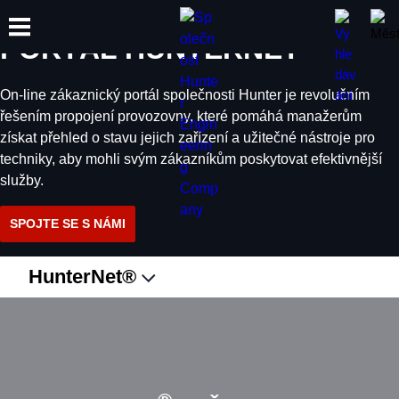
PŘIPOJENÁ ZAŘÍZENÍ
®
PORTÁL HUNTERNET
On-line zákaznický portál společnosti Hunter je revolučním
ŠKOLENÍ
řešením propojení provozovny, které pomáhá manažerům
PRODUKTY
PODPORA
O SPOLEČNOSTI
získat přehled o stavu jejich zařízení a užitečné nástroje pro
techniky, aby mohli svým zákazníkům poskytovat efektivnější
služby.
SPOJTE SE S NÁMI
HunterNet®
SPOJTE SE S NÁMI