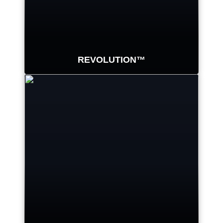
REVOLUTION™
DALŠÍ INFORMACE
Plně automatický montážní stroj
Revolution se snadno používá a je
nejoceňovanějším montážním
strojem na pneumatiky v oboru.