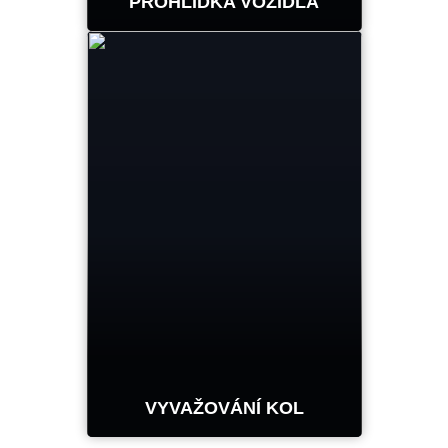
PROHLÍDKA VOZIDLA
Zaznamenejte výsledky
geometrie a kontroly
pneumatik pomocí
bezobslužného zařízení
Hunter
DALŠÍ INFORMACE
VYVAŽOVÁNÍ KOL