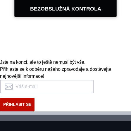
BEZOBSLUŽNÁ KONTROLA
DALŠÍ INFORMACE
Zrychlete práci při měření
geometrie a kontrolách pneumatik:
můžete kontrolovat nejdůležitější
úhly geometrie a dezén pneumatik
Jste na konci, ale to ještě nemusí být vše.
v celé šíři u každého vozu, který
Přihlaste se k odběru našeho zpravodaje a dostávejte
navštíví váš servis pouze projetím.
nejnovější informace!
Vaše investice se vám vrátí během
několika měsíců!
DALŠÍ INFORMACE