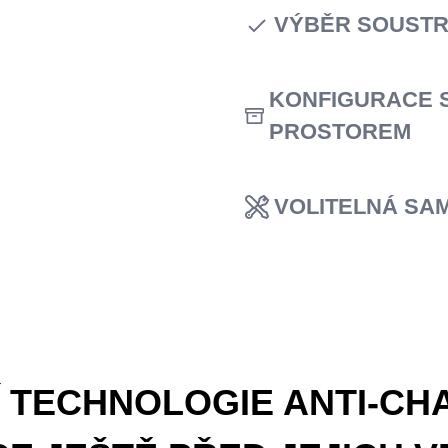
nejrychlejší v oboru, čí
VÝBĚR SOUSTR
nastavení
Rychlejší řez a nižší vi
sklonu
(3 břity). K dispo
KONFIGURACE 
se
záporným úhlem sk
PROSTOREM
Často používané adapté
volitelnému celoocelov
VOLITELNÁ SA
deskou
Pro rychlejší nastavení
nadměrném utažení a m
 TECHNOLOGIE ANTI-CH