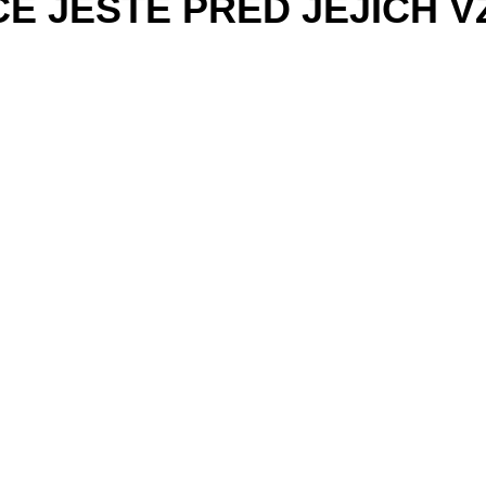
E JEŠTĚ PŘED JEJICH V