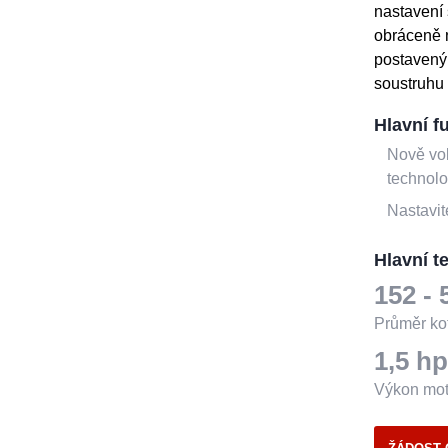
nastavení
obráceně 
postavený
soustruhu 
Hlavní f
Nově vol
technolo
Nastavit
Hlavní t
152 - 
Průměr ko
1,5
h
Výkon moto