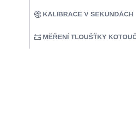
Volitelná jednotka Digi-Cal využívá regu
tlačítek k okamžitému měření a zobraze
KALIBRACE V SEKUNDÁCH
umožňující rychlou kalibraci a vyšší přes
Proces kalibrace pro bubny a kotouče trv
což pomáhá zabránit náhodnému odstran
MĚŘENÍ TLOUŠŤKY KOTOU
velkého množství materiálu
Volitelná jednotka DigiCal určuje, zda má 
obráběním vyřazen.