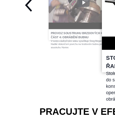
PROVOZ SOUSTRUHU BRZDOVÝCH KOTOUČŮ 
ČÁST 4: OBRÁBĚNÍ BUBNU
V tomto závěrečném videu vysvětluje Greg Meyer, jak provádě
hladké dokončení povrchu na brzdovém bubnu pomocí stolníh
soustruhu Hunter.
ST
ŘA
Stol
do s
kon
oper
obrá
PRACUJTE V EF