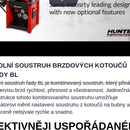
|
P
C
t
Po
o
(A
so
za
s
OLNÍ SOUSTRUH BRZDOVÝCH KOTOUČŮ
DY BL
ní soustruh řady BL je kombinovaný soustruh, který přiná
ervisu brzd rychlost, přesnost a všestrannost. Jedinečná
strukce tohoto kombinovaného soustruhu umožňuje
átorovi měnit nastavení soustruhu z kotoučů na bubny a
ceně nebývale rychle a snadno.
EKTIVNĚJI USPOŘÁDAN