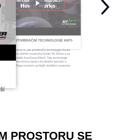
RINCIP ANTIVIBRAČNÍ TECHNOLOGIE ANTI-
HATTER
drobný pohled na to, jak antivibrační technologie Hunter
CT) funguje na stolním soustruhu Hunter BL Series a na
ustruhu na vozidle AutoComp Elite®. Tato technologie
jišťuje lepší povrchovou úpravu brzdového kotouče a
oučasně umožňuje mnohem rychlejší obrábění soustruhu.
ší
ÉM PROSTORU SE