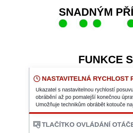
SNADNÝM PŘ
Kolísavé otáčky v
Okamžité m
vzniku vibrací a za
bubnu a rot
Chraňte kvalitu vzduchu a
FUNKCE 
dokonalou povrch
využijte možnost vidět ob
Zamezte pa
během obrábění.
podlahu.
NASTAVITELNÁ RYCHLOST
Ukazatel s nastavitelnou rychlostí posuvu
obrábění až po pomalejší konečnou úpra
Umožňuje technikům obrábět kotouče na
TLAČÍTKO OVLÁDÁNÍ OTÁČ