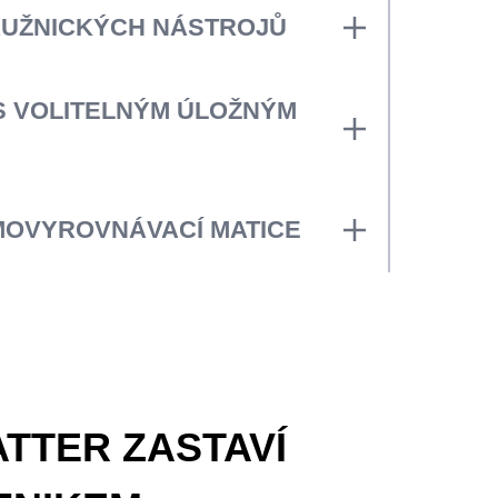
mž se výrazně zkracuje doba
UŽNICKÝCH NÁSTROJŮ
brace, standardní
kladný úhel
zici odolné nástroje s delší životností
S VOLITELNÝM ÚLOŽNÝM
lonu
(volitelně, 6 břitů)
ry budete mít snadno na dosah díky
ému úložnému prostoru se zadní
MOVYROVNÁVACÍ MATICE
 a předcházení chybám při
ontáži
ATTER ZASTAVÍ