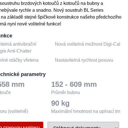
 soustruhu brzdových kotoučů z kotoučů na bubny a
nebývale rychle a snadno. Nový soustruh BL Series
 na základě stejné špičkové konstrukce našeho předchozího
má nyní nové volitelné funkce!
unkce
itelná antivibrační
Nová volitelná možnost Digi-Cal
gie Anti-Chatter
elné otáčky vřetena
Nastavitelná rychlost posuvu
echnické parametry
558
mm
152 - 609
mm
touče
Průměr bubnu
p
90
kg
ru (volitelně)
Maximální hmotnost na upínací trn