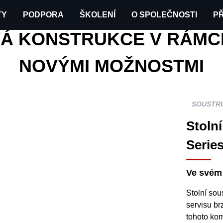
TY
PODPORA
ŠKOLENÍ
O SPOLEČNOSTI
PŘ
čů
Stolní soustruh řady BL
Á KONSTRUKCE V RÁMCI 
NOVÝMI MOŽNOSTMI
SOUSTR
Stoln
Serie
Ve svém 
Stolní sou
servisu br
tohoto ko