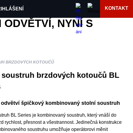
KONTAKT
IHLÁŠENÍ
ODVĚTVÍ, NYNÍ S
UH BRZDOVÝCH KOTOUČŮ
í soustruh brzdových kotoučů BL
s
odvětví špičkový kombinovaný stolní soustruh
struh BL Series je kombinovaný soustruh, který vnáší do
zd rychlost, přesnost a všestrannost. Jedinečná konstrukce
mbinovaného soustruhu umožňuje operátorovi měnit