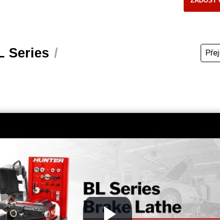
ŽÁDOST 
L Series
/