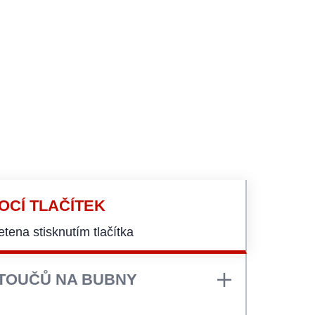
OCÍ TLAČÍTEK
tena stisknutím tlačítka
TOUČŮ NA BUBNY
bny trvá několik sekund a je