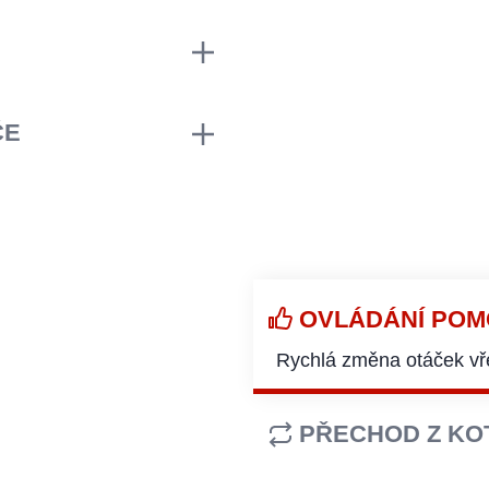
laci otáček pomocí
ní rozměrů
nost
á několik sekund,
ění zbytečně
ČE
být díl před
OVLÁDÁNÍ POM
Rychlá změna otáček vře
PŘECHOD Z KO
Přechod z kotoučů na bu