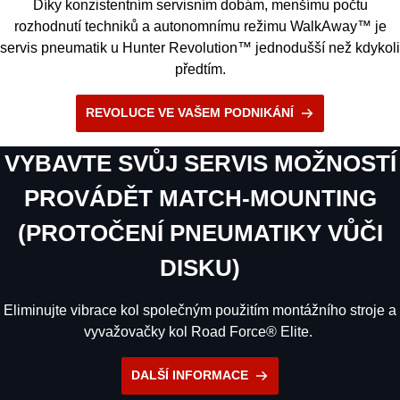
Díky konzistentním servisním dobám, menšímu počtu
rozhodnutí techniků a autonomnímu režimu WalkAway™ je
servis pneumatik u Hunter Revolution™ jednodušší než kdykoli
předtím.
REVOLUCE VE VAŠEM PODNIKÁNÍ
VYBAVTE SVŮJ SERVIS MOŽNOSTÍ
PROVÁDĚT MATCH-MOUNTING
(PROTOČENÍ PNEUMATIKY VŮČI
DISKU)
Eliminujte vibrace kol společným použitím montážního stroje a
vyvažovačky kol Road Force® Elite.
DALŠÍ INFORMACE