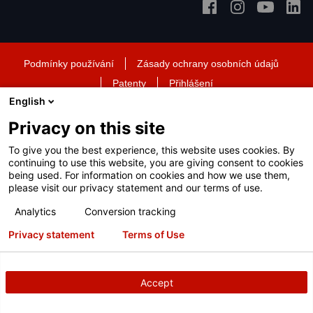
Podmínky používání
Zásady ochrany osobních údajů
Patenty
Přihlášení
English
Copyright
© 2025 Hunter Engineering Company.
Všechna práva
vyhrazena.
Privacy on this site
Spojíme vás s místním
To give you the best experience, this website uses cookies. By
continuing to use this website, you are giving consent to cookies
distributorem Hunter, abychom
being used. For information on cookies and how we use them,
please visit our privacy statement and our terms of use.
vám mohli poskytovat lepší
Analytics
Conversion tracking
služby.
Privacy statement
Terms of Use
MÁM ZÁJEM, POJĎME ŘEŠIT
ČÍSLA
Accept