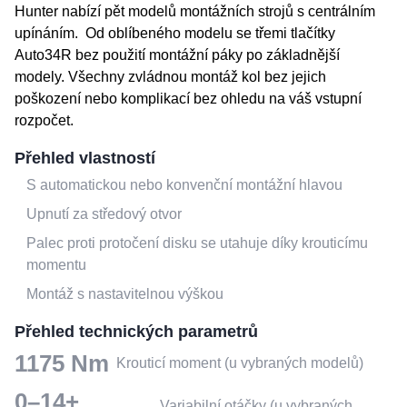
Hunter nabízí pět modelů montážních strojů s centrálním
upínáním. Od oblíbeného modelu se třemi tlačítky
Auto34R bez použití montážní páky po základnější
modely. Všechny zvládnou montáž kol bez jejich
poškození nebo komplikací bez ohledu na váš vstupní
rozpočet.
Přehled vlastností
S automatickou nebo konvenční montážní hlavou
Upnutí za středový otvor
Palec proti protočení disku se utahuje díky krouticímu
momentu
Montáž s nastavitelnou výškou
Přehled technických parametrů
1175 Nm
Krouticí moment (u vybraných modelů)
0–14+
Variabilní otáčky (u vybraných