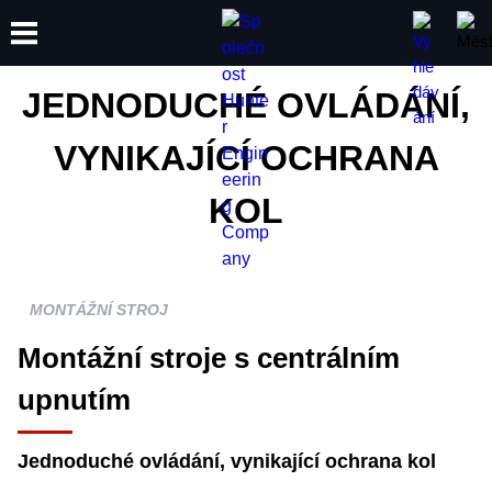
Montážní stroje
JEDNODUCHÉ OVLÁDÁNÍ,
ŠKOLENÍ
VYNIKAJÍCÍ OCHRANA
PRODUKTY
PODPORA
O SPOLEČNOSTI
KOL
MONTÁŽNÍ STROJ
Montážní stroje s centrálním
upnutím
Jednoduché ovládání, vynikající ochrana kol