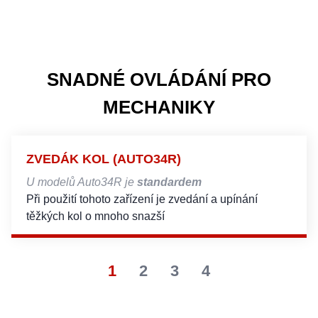
SNADNÉ OVLÁDÁNÍ PRO
MECHANIKY
ZVEDÁK KOL (AUTO34R)
U modelů Auto34R je
standardem
Při použití tohoto zařízení je zvedání a upínání
těžkých kol o mnoho snazší
1
2
3
4