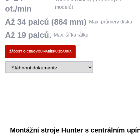
ot./min
modelů)
Až 34 palců (864 mm)
Max. průměry disku
Až 19 palců.
Max. šířka ráfku
ŽÁDOST O CENOVOU NABÍDKU ZDARMA
Montážní stroje Hunter s centrálním up