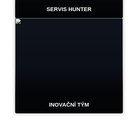
SERVIS HUNTER
ZJISTĚTE VÍCE
Společnost Hunter využívá největší
servisní síť vysoce kvalifikovaných
zástupců v oboru.
REQUEST SUPPORT
INOVAČNÍ TÝM