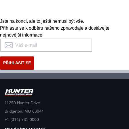
Na začátku stovek patentovaných a
exkluzivních funkcí stojí vývojový
tým strojních, elektro a
Jste na konci, ale to ještě nemusí být vše.
softwarových inženýrů.
Přihlaste se k odběru našeho zpravodaje a dostávejte
nejnovější informace!
NAHLÉDNĚTE DOVNITŘ
11250 Hunter Drive
Bridgeton, MO 63044
+1 (314) 731-0000