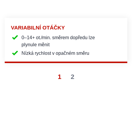
VARIABILNÍ OTÁČKY
0–14+ ot./min. směrem dopředu lze
plynule měnit
Nízká rychlost v opačném směru
1
2