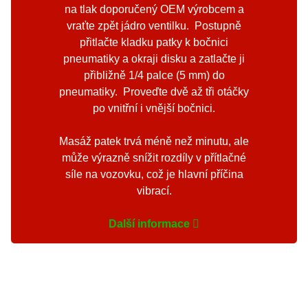
na tlak doporučený OEM výrobcem a
vraťte zpět jádro ventilku. Postupně
přitlačte kladku patky k bočnici
pneumatiky a okraji disku a zatlačte ji
přibližně 1/4 palce (5 mm) do
pneumatiky. Proveďte dvě až tři otáčky
po vnitřní i vnější bočnici.
Masáž patek trvá méně než minutu, ale
může výrazně snížit rozdíly v přítlačné
síle na vozovku, což je hlavní příčina
vibrací.
Další informace