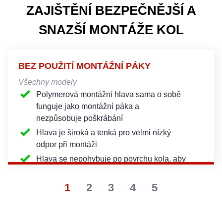
ZAJIŠTĚNÍ BEZPEČNĚJŠÍ A
SNAZŠÍ MONTÁŽE KOL
BEZ POUŽITÍ MONTÁŽNÍ PÁKY
Všechny modely
Polymerová montážní hlava sama o sobě
funguje jako montážní páka a
nezpůsobuje poškrábání
Hlava je široká a tenká pro velmi nízký
odpor při montáži
Hlava se nepohybuje po povrchu kola, aby
nedošlo k jeho poškrábání
1
2
3
4
5