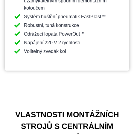
uzamykatelným spodním demontážním
kotoučem
Systém huštění pneumatik FastBlast™
Robustní, tuhá konstrukce
Odrážecí lopata PowerOut™
Napájení 220 V 2 rychlosti
Volitelný zvedák kol
VLASTNOSTI MONTÁŽNÍCH
STROJŮ S CENTRÁLNÍM