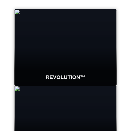
REVOLUTION™
Systém WalkAway™ na vašem
montážním stroji automaticky
demontuje pneumatiku.