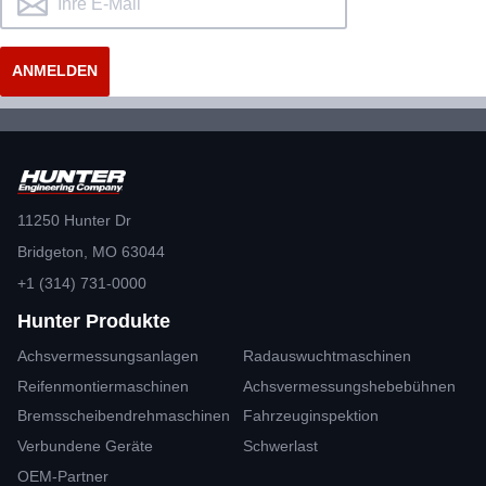
11250 Hunter Dr
Bridgeton, MO 63044
+1 (314) 731-0000
Hunter Produkte
Achsvermessungsanlagen
Radauswuchtmaschinen
Reifenmontiermaschinen
Achsvermessungshebebühnen
Bremsscheibendrehmaschinen
Fahrzeuginspektion
Verbundene Geräte
Schwerlast
OEM-Partner