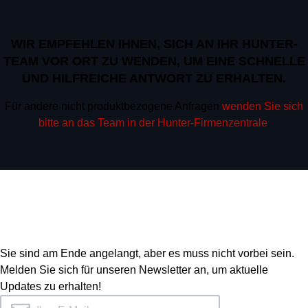
WIR EMPFEHLEN IHNEN, SICH AN IHR HUNTER-
TEAM VOR ORT ZU WENDEN, UM EINE SCHNELLE
UND HILFREICHE ANTWORT ZU ERHALTEN.
Für andere nicht produktbezogene Anfragen
wenden Sie sich
bitte an das Team in der Hunter-Firmenzentrale
.
Sie sind am Ende angelangt, aber es muss nicht vorbei sein.
Melden Sie sich für unseren Newsletter an, um aktuelle
Updates zu erhalten!