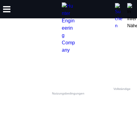
SCHULUNG
PRODUKTE
SUPPORT
ÜBER
KONTAKTIEREN SIE IHR
HUNTER-TEAM VOR ORT
Dieses Kontaktformular ist für berechtigte Hunter-Ausrüstungs- und Serviceanfragen
bestimmt. Jede andere Verwendung ist verboten und wird verworfen. Siehe
Vollständige
Nutzungsbedingungen
.